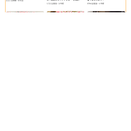
クリエイター支援
↓↓　今はサポーターの皆さまからのご支援で生計を立て
ています。ムーチョの活動に共感していただいた方は、
ぜひクリエイター支援をお願いします！　↓↓