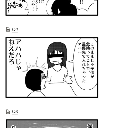
Q2
Q3