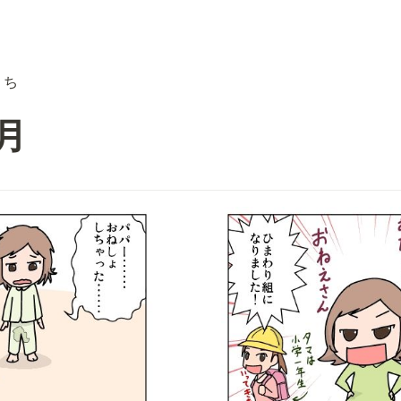
うち
4月