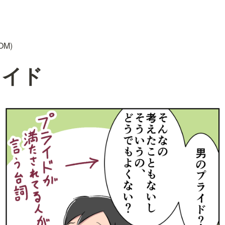
OM)
ライド