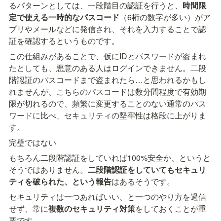
るパターンとしては、一段階目の認証を行うと、
時間限
定で使える一時的なパスコード
（6桁の数字が多い）がア
プリやメールなどに発信され、それを入力することで認
証を確認するというものです。
この仕組みがあることで、仮にIDとパスワードが盗まれ
たとしても、悪意のある人はログインできません。二段
階認証のパスコードまで盗まれたら…と思われるかもし
れませんが、こちらのパスコードは数分間程度で有効期
限が切れるので、頻繁に変更することのない通常のパス
ワードに比べ、セキュリティの堅牢性は格段に上がりま
す。
完璧ではない
もちろん二段階認証をしていれば100%安全か、というと
そうではありません。
二段階認証をしていてもセキュリ
ティを破られた、という報告
はあるそうです。
セキュリティは一つあればいい、と一つのやり方を過信
せず、常に
複数のセキュリティ対策
をしておくことが重
要です。