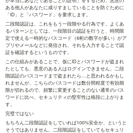
が本当にあなたであることの証明」をするため、悪意の
ある他人があなたに成りすましていることを防ぐために
「ID」と「パスワード」を要求します。
二段階認証は、これをもう一段階やる行為です。よくあ
るパターンとしては、一段階目の認証を行うと、時間限
定で使える一時的なパスコード（6桁の数字が多い）がア
プリやメールなどに発信され、それを入力することで認
証を確認するというものです。
この仕組みがあることで、仮にIDとパスワードが盗まれ
たとしても、悪意のある人はログインできません。二段
階認証のパスコードまで盗まれたら…と思われるかもし
れませんが、こちらのパスコードは数分間程度で有効期
限が切れるので、頻繁に変更することのない通常のパス
ワードに比べ、セキュリティの堅牢性は格段に上がりま
す。
完璧ではない
もちろん二段階認証をしていれば100%安全か、というと
そうではありません。二段階認証をしていてもセキュリ