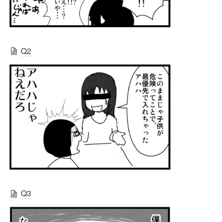
Q2
Q3